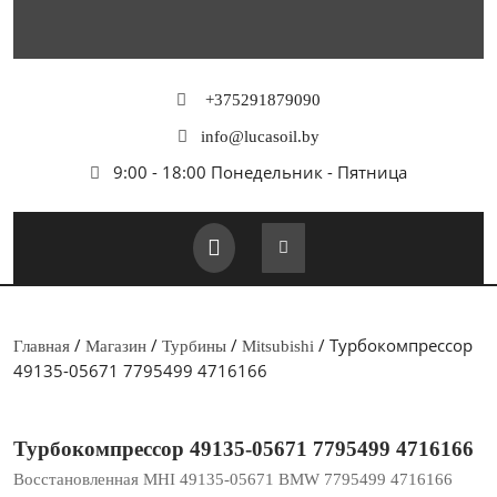
Перейти
к
содержимому
+375291879090
info@lucasoil.by
9:00 - 18:00 Понедельник - Пятница
Кнопка
Открыть
/
/
/
/ Турбокомпрессор
Главная
Магазин
Турбины
Mitsubishi
49135-05671 7795499 4716166
Турбокомпрессор 49135-05671 7795499 4716166
Восстановленная MHI 49135-05671 BMW 7795499 4716166