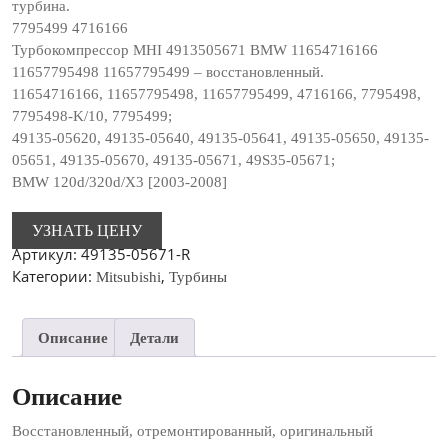
турбина.
7795499 4716166
Турбокомпрессор MHI 4913505671 BMW 11654716166
11657795498 11657795499 – восстановленный.
11654716166, 11657795498, 11657795499, 4716166, 7795498,
7795498-K/10, 7795499;
49135-05620, 49135-05640, 49135-05641, 49135-05650, 49135-
05651, 49135-05670, 49135-05671, 49S35-05671;
BMW 120d/320d/X3 [2003-2008]
УЗНАТЬ ЦЕНУ
Артикул:
49135-05671-R
Категории:
,
Mitsubishi
Турбины
Описание
Детали
Описание
Восстановленный, отремонтированный, оригинальный