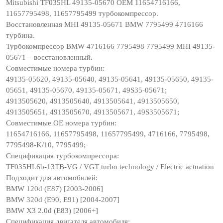
Mitsubishi TF035HL 49135-05670 OEM 11654716166,
11657795498, 11657795499 турбокомпрессор.
Восстановленная MHI 49135-05671 BMW 7795499 4716166
турбина.
Турбокомпрессор BMW 4716166 7795498 7795499 MHI 49135-
05671 – восстановленный.
Совместимые номера турбин:
49135-05620, 49135-05640, 49135-05641, 49135-05650, 49135-
05651, 49135-05670, 49135-05671, 49S35-05671;
4913505620, 4913505640, 4913505641, 4913505650,
4913505651, 4913505670, 4913505671, 49S3505671;
Совместимые OE номера турбин:
11654716166, 11657795498, 11657795499, 4716166, 7795498,
7795498-K/10, 7795499;
Спецификация турбокомпрессора:
TF035HL6b-13TB-VG / VGT turbo technology / Electric actuation
Подходит для автомобилей:
BMW 120d (E87) [2003-2006]
BMW 320d (E90, E91) [2004-2007]
BMW X3 2.0d (E83) [2006+]
Спецификация двигателя автомобиля: