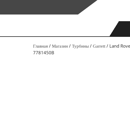
Перейти
к
содержимому
/
/
/
/ Land Rove
Главная
Магазин
Турбины
Garrett
7781450B