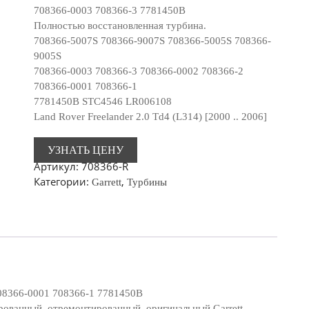
708366-0003 708366-3 7781450B
Полностью восстановленная турбина.
708366-5007S 708366-9007S 708366-5005S 708366-
9005S
708366-0003 708366-3 708366-0002 708366-2
708366-0001 708366-1
7781450B STC4546 LR006108
Land Rover Freelander 2.0 Td4 (L314) [2000 .. 2006]
УЗНАТЬ ЦЕНУ
Артикул:
708366-R
Категории:
,
Garrett
Турбины
708366-0001 708366-1 7781450B
рованный, отремонтированный, оригинальный Garrett