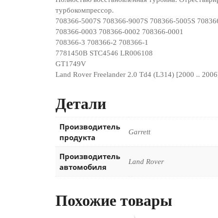
турбокомпрессор.
708366-5007S 708366-9007S 708366-5005S 70836
708366-0003 708366-0002 708366-0001
708366-3 708366-2 708366-1
7781450B STC4546 LR006108
GT1749V
Land Rover Freelander 2.0 Td4 (L314) [2000 .. 2006
Детали
Производитель
Garrett
продукта
Производитель
Land Rover
автомобиля
Похожие товары