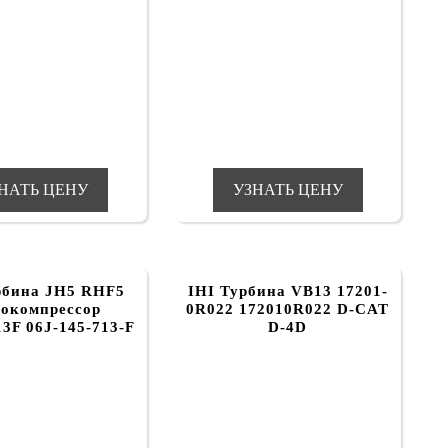
НАТЬ ЦЕНУ
УЗНАТЬ ЦЕНУ
рбина JH5 RHF5
IHI Турбина VB13 17201-
бокомпрессор
0R022 172010R022 D-CAT
3F 06J-145-713-F
D-4D