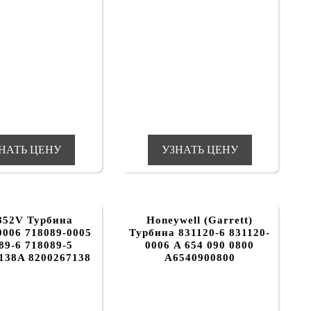
НАТЬ ЦЕНУ
УЗНАТЬ ЦЕНУ
852V Турбина
Honeywell (Garrett)
0006 718089-0005
Турбина 831120-6 831120-
89-6 718089-5
0006 A 654 090 0800
138A 8200267138
A6540900800