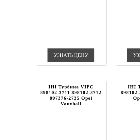
УЗНАТЬ ЦЕНУ
УЗ
IHI Турбина VIFC
IHI 
898102-3711 898102-3712
898102-
897376-2735 Opel
Op
Vauxhall