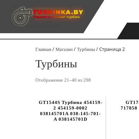
Перейти
к
содержимому
/
/
/ Страница 2
Главная
Магазин
Турбины
Турбины
Отображение 21–40 из 298
GT1544S Турбина 454159-
GT17
2 454159-0002
717858
038145701A 038-145-701-
A 038145701D