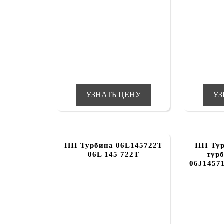
УЗНАТЬ ЦЕНУ
УЗ
IHI Турбина 06L145722T
IHI Ту
06L 145 722T
тур
06J14571