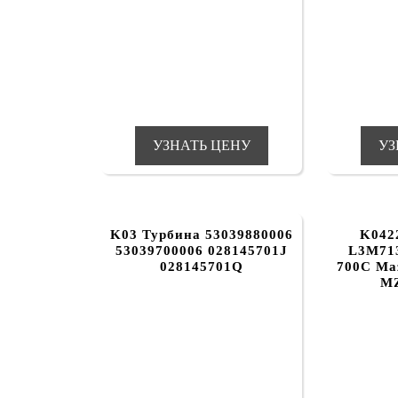
УЗНАТЬ ЦЕНУ
УЗ
K03 Турбина 53039880006
K042
53039700006 028145701J
L3M71
028145701Q
700C Maz
MZ