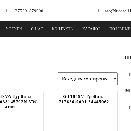
+375291879090
info@lucasoil.
УСЛУГИ
О НАС
КОНТАКТЫ
КАТАЛОГ
ПОЛЕЗНЫЕ
П
М
49VA Турбина
GT1849V Турбина
 038145702N VW
717626-0001 24445062
Audi