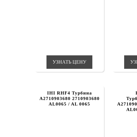
УЗНАТЬ ЦЕНУ
УЗ
IHI RHF4 Турбина
A2710903680 2710903680
Тур
AL0065 / AL 0065
A271090
AL00