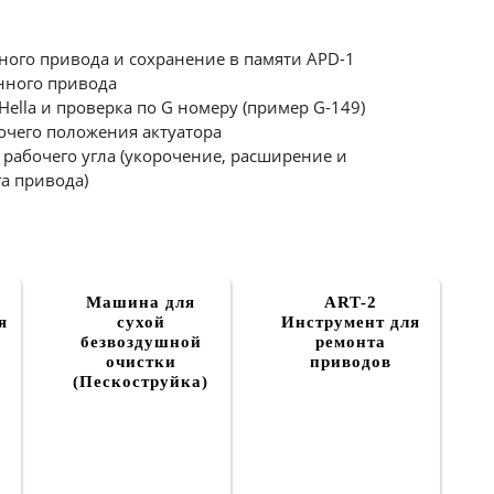
ного привода и сохранение в памяти APD-1
нного привода
lla и проверка по G номеру (пример G-149)
чего положения актуатора
рабочего угла (укорочение, расширение и
а привода)
Машина для
ART-2
я
сухой
Инструмент для
безвоздушной
ремонта
очистки
приводов
(Пескоструйка)