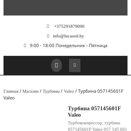
Перейти
к
содержимому
+375291879090
info@lucasoil.by
9:00 - 18:00 Понедельник - Пятница
Кнопка
Открыть
/
/
/
/ Турбина 057145601F
Главная
Магазин
Турбины
Valeo
Valeo
Турбина 057145601F
Valeo
Турбокомпрессор, турбина
057145601F Valeo 057 145 601