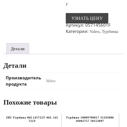
F
УЗНАТЬ ЦЕНУ
Артикул:
057145601F
Категории:
,
Valeo
Турбины
Детали
Детали
Производитель
Valeo
продукта
Похожие товары
IHI Турбина 06L145722T 06L 145
Турбина 10009700017 31293086
722T
36002757 50553097