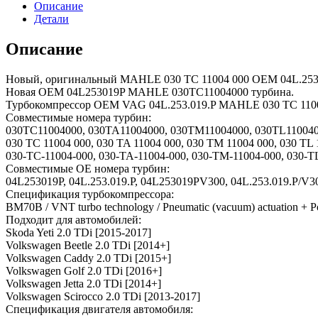
Описание
Детали
Описание
Новый, оригинальный MAHLE 030 TC 11004 000 OEM 04L.253.
Новая OEM 04L253019P MAHLE 030TC11004000 турбина.
Турбокомпрессор OEM VAG 04L.253.019.P MAHLE 030 TC 1100
Совместимые номера турбин:
030TC11004000, 030TA11004000, 030TM11004000, 030TL110040
030 TC 11004 000, 030 TA 11004 000, 030 TM 11004 000, 030 TL 
030-TC-11004-000, 030-TA-11004-000, 030-TM-11004-000, 030-T
Совместимые OE номера турбин:
04L253019P, 04L.253.019.P, 04L253019PV300, 04L.253.019.P/V300
Спецификация турбокомпрессора:
BM70B / VNT turbo technology / Pneumatic (vacuum) actuation + Po
Подходит для автомобилей:
Skoda Yeti 2.0 TDi [2015-2017]
Volkswagen Beetle 2.0 TDi [2014+]
Volkswagen Caddy 2.0 TDi [2015+]
Volkswagen Golf 2.0 TDi [2016+]
Volkswagen Jetta 2.0 TDi [2014+]
Volkswagen Scirocco 2.0 TDi [2013-2017]
Спецификация двигателя автомобиля: