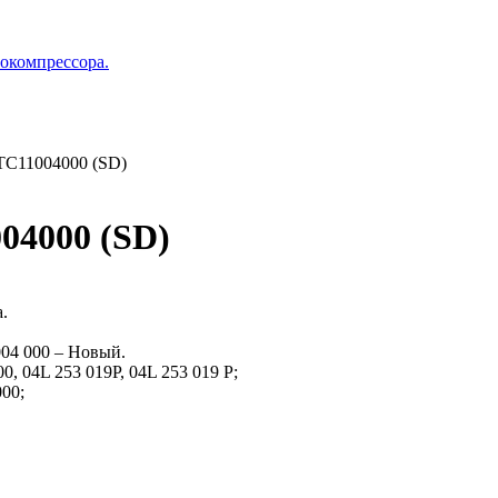
бокомпрессора.
TC11004000 (SD)
04000 (SD)
.
04 000 – Новый.
, 04L 253 019P, 04L 253 019 P;
00;