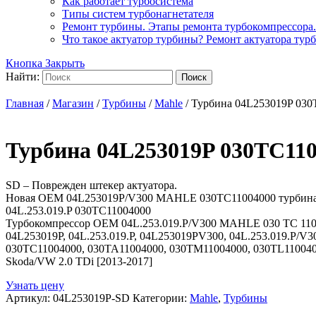
Как работает турбосистема
Типы систем турбонагнетателя
Ремонт турбины. Этапы ремонта турбокомпрессора.
Что такое актуатор турбины? Ремонт актуатора тур
Кнопка Закрыть
Найти:
Главная
/
Магазин
/
Турбины
/
Mahle
/ Турбина 04L253019P 030
Турбина 04L253019P 030TC110
SD – Поврежден штекер актуатора.
Новая OEM 04L253019P/V300 MAHLE 030TC11004000 турбина
04L.253.019.P 030TC11004000
Турбокомпрессор OEM 04L.253.019.P/V300 MAHLE 030 TC 110
04L253019P, 04L.253.019.P, 04L253019PV300, 04L.253.019.P/V300
030TC11004000, 030TA11004000, 030TM11004000, 030TL110040
Skoda/VW 2.0 TDi [2013-2017]
Узнать цену
Артикул:
04L253019P-SD
Категории:
Mahle
,
Турбины