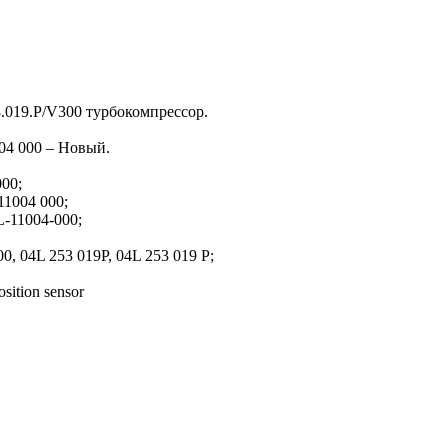
019.P/V300 турбокомпрессор.
4 000 – Новый.
00;
11004 000;
L-11004-000;
, 04L 253 019P, 04L 253 019 P;
sition sensor