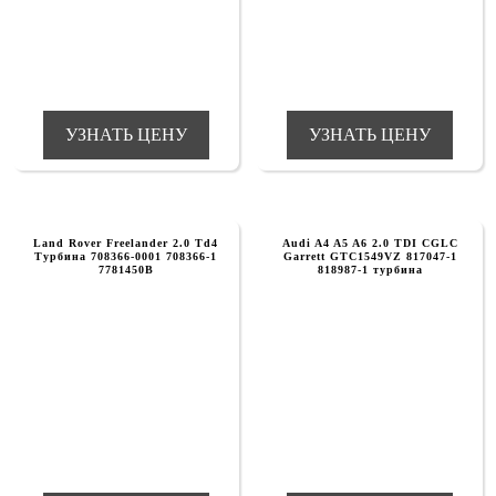
УЗНАТЬ ЦЕНУ
УЗНАТЬ ЦЕНУ
Land Rover Freelander 2.0 Td4
Audi A4 A5 A6 2.0 TDI CGLC
Турбина 708366-0001 708366-1
Garrett GTC1549VZ 817047-1
7781450B
818987-1 турбина