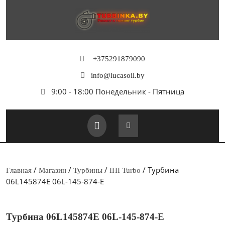
Перейти
к
содержимому
+375291879090
info@lucasoil.by
9:00 - 18:00 Понедельник - Пятница
Кнопка
Открыть
/
/
/
/ Турбина
Главная
Магазин
Турбины
IHI Turbo
06L145874E 06L-145-874-E
Турбина 06L145874E 06L-145-874-E