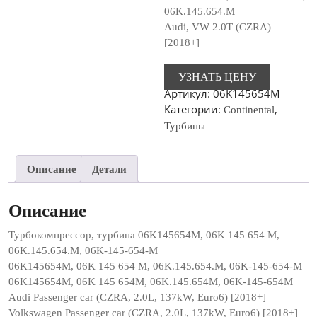
06K.145.654.M
Audi, VW 2.0T (CZRA)
[2018+]
УЗНАТЬ ЦЕНУ
Артикул:
06K145654M
Категории:
,
Continental
Турбины
Описание
Детали
Описание
Турбокомпрессор, турбина 06K145654M, 06K 145 654 M,
06K.145.654.M, 06K-145-654-M
06K145654M, 06K 145 654 M, 06K.145.654.M, 06K-145-654-M
06K145654M, 06K 145 654M, 06K.145.654M, 06K-145-654M
Audi Passenger car (CZRA, 2.0L, 137kW, Euro6) [2018+]
Volkswagen Passenger car (CZRA, 2.0L, 137kW, Euro6) [2018+]