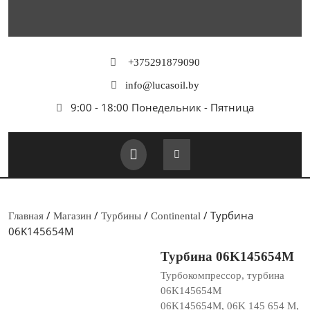
Перейти
к
содержимому
+375291879090
info@lucasoil.by
9:00 - 18:00 Понедельник - Пятница
Кнопка
Открыть
/
/
/
/ Турбина
Главная
Магазин
Турбины
Continental
06K145654M
Турбина 06K145654M
Турбокомпрессор, турбина
06K145654M
06K145654M, 06K 145 654 M,