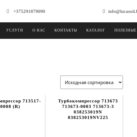
+375291879090
info@lucasoil.
УСЛУГИ
О НАС
КОНТАКТЫ
КАТАЛОГ
ПОЛЕЗНЫЕ
мпрессор 713517-
Турбокомпрессор 713673
0008 (R)
713673-0003 713673-3
038253019N
038253019NV225