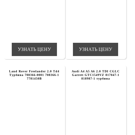
УЗНАТЬ ЦЕНУ
УЗНАТЬ ЦЕНУ
Land Rover Freelander 2.0 Td4
Audi A4 A5 A6 2.0 TDI CGLC
Турбина 708366-0001 708366-1
Garrett GTC1549VZ 817047-1
7781450B
818987-1 турбина