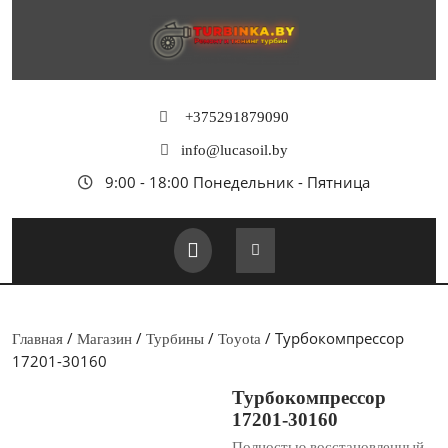
Перейти
к
содержимому
+375291879090
info@lucasoil.by
9:00 - 18:00 Понедельник - Пятница
Кнопка
Открыть
/
/
/
/ Турбокомпрессор
Главная
Магазин
Турбины
Toyota
17201-30160
Турбокомпрессор
17201-30160
Полностью восстановленный