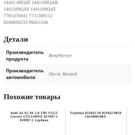
14411-00QAT 1441100QAR
1441100QAS 1441100QAT
7701476041 7711368112
8200860233 99451246
Детали
Производитель
BorgWarner
продукта
Производитель
Dacia, Renault
автомобиля
Похожие товары
Audi A4 A5 A6 2.0 TDI CGLC
Турбина 821042-10 821042-0010
Garrett GTC1549VZ 817047-1
144100054RA
818987-1 турбина