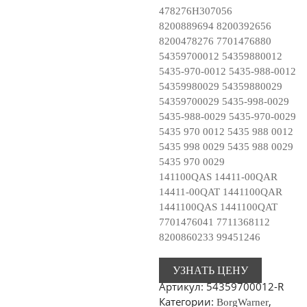
478276H307056
8200889694 8200392656
8200478276 7701476880
54359700012 54359880012
5435-970-0012 5435-988-0012
54359980029 54359880029
54359700029 5435-998-0029
5435-988-0029 5435-970-0029
5435 970 0012 5435 988 0012
5435 998 0029 5435 988 0029
5435 970 0029
141100QAS 14411-00QAR
14411-00QAT 1441100QAR
1441100QAS 1441100QAT
7701476041 7711368112
8200860233 99451246
УЗНАТЬ ЦЕНУ
Артикул:
54359700012-R
Категории:
,
BorgWarner