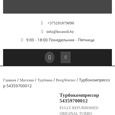
Перейти
к
содержимому
+375291879090
info@lucasoil.by
9:00 - 18:00 Понедельник - Пятница
Кнопка
Открыть
/
/
/
/ Турбокомпрессо
Главная
Магазин
Турбины
BorgWarner
р 54359700012
Турбокомпрессор
54359700012
FULLY REFURBISHED
ORIGINAL TURBO