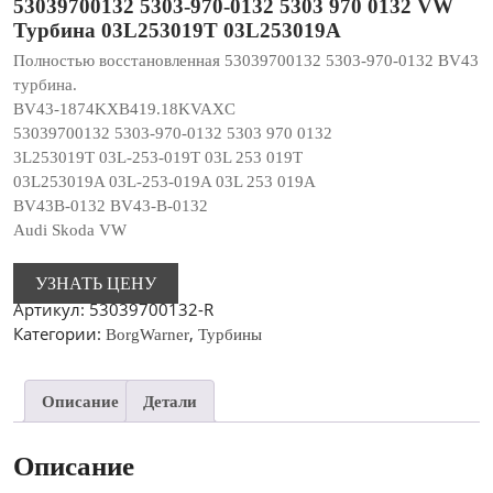
53039700132 5303-970-0132 5303 970 0132 VW
Турбина 03L253019T 03L253019A
Полностью восстановленная 53039700132 5303-970-0132 BV43
турбина.
BV43-1874KXB419.18KVAXC
53039700132 5303-970-0132 5303 970 0132
3L253019T 03L-253-019T 03L 253 019T
03L253019A 03L-253-019A 03L 253 019A
BV43B-0132 BV43-B-0132
Audi Skoda VW
УЗНАТЬ ЦЕНУ
Артикул:
53039700132-R
Категории:
,
BorgWarner
Турбины
Описание
Детали
Описание