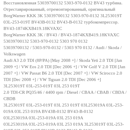
Восстановленная 53039700132 5303-970-0132 BV43 турбина.
Отреставрированный, отремонтированный, оригинальный
BorgWarner KKK 3K 53039700132 5303-970-0132 3L253019T
03L-253-019T BV43B-0132 BV43-B-0132 турбокомпрессор.
BV43-1874KXB419.18KVAXC
BorgWarner KKK 3K / BV43 / BV43-1874KXB419.18KVAXC
53039700132 5303-970-0132 5303 970 0132
53039700132 / 5303-970-0132 / 5303 970 0132 / Audi / Skoda /
Volkswagen
Audi A3 2.0 TDI (8P/PA) [May 2008 +] / Skoda Yeti 2.0 TDI [Jan
2009 +] / VW Eos 2.0 TDI [Dec 2006 +] / VW Golf V 2.0 TDI [Jan
2007 +] / VW Passat B6 2.0 TDI [Dec 2007 +] / VW Scirocco 2.0
TDI [Dec 2008 +] / VW Tiguan 2.0 TDI [Dec 2006 +]
3L253019T 03L-253-019T 03L 253 019T
2.0 TDI-CR PQ35/46 / 4400 rpm / Diesel / CBAA / CBAB / CBDA /
CBDB
3L253019T 03L-253-019T 03L 253 019T 03L253019A 03L-253-
019A 03L 253 019A BV43B-0132 BV43-B-0132
03L253019A 03L-253-019A 03L 253 019A
03L253019A 03L-253-019A 03L 253 019A 3L253019T 03L-253-