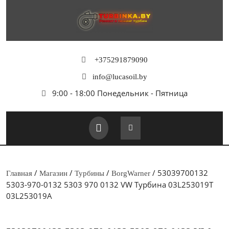
Перейти
к
содержимому
+375291879090
info@lucasoil.by
9:00 - 18:00 Понедельник - Пятница
Кнопка
Открыть
/
/
/
/ 53039700132
Главная
Магазин
Турбины
BorgWarner
5303-970-0132 5303 970 0132 VW Турбина 03L253019T
03L253019A