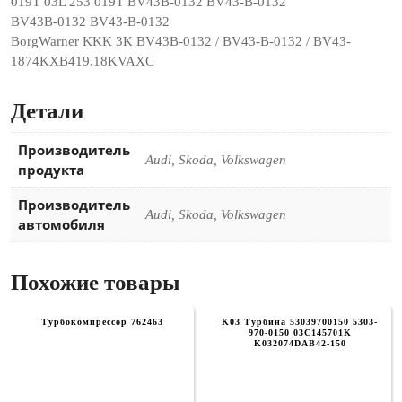
019T 03L 253 019T BV43B-0132 BV43-B-0132
BV43B-0132 BV43-B-0132
BorgWarner KKK 3K BV43B-0132 / BV43-B-0132 / BV43-
1874KXB419.18KVAXC
Детали
Производитель
Audi, Skoda, Volkswagen
продукта
Производитель
Audi, Skoda, Volkswagen
автомобиля
Похожие товары
Турбокомпрессор 762463
K03 Турбина 53039700150 5303-
970-0150 03C145701K
K032074DAB42-150